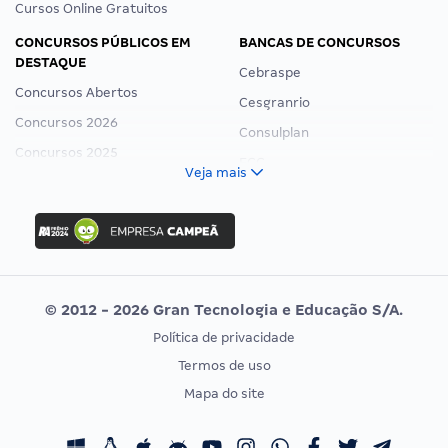
Cursos Online Gratuitos
CONCURSOS PÚBLICOS EM
BANCAS DE CONCURSOS
DESTAQUE
Cebraspe
Concursos Abertos
Cesgranrio
Concursos 2026
Consulplan
Concursos 2025
FCC
Veja mais
Concurso Nacional Unificado
FGV
Concurso Ibama
Idecan
Concurso MPU
Selecon
Editais publicados
Uniase
© 2012 - 2026 Gran Tecnologia e Educação S/A.
Vunesp
Política de privacidade
CONCURSOS POR PROFISSÃO
EXAME DE ORDEM
Termos de uso
Concursos Administrativos
OAB
Mapa do site
Concursos Educação
Prova OAB
Concursos Fiscais
Calendário OAB