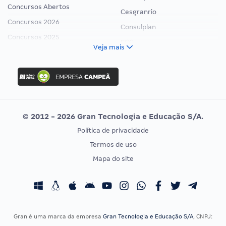
Concursos Abertos
Cesgranrio
Concursos 2026
Consulplan
Concursos 2025
FCC
Veja mais
Concurso Nacional Unificado
FGV
Concurso Ibama
Idecan
Concurso MPU
Selecon
Editais publicados
Uniase
© 2012 - 2026 Gran Tecnologia e Educação S/A.
Vunesp
Política de privacidade
CONCURSOS POR PROFISSÃO
EXAME DE ORDEM
Termos de uso
Concursos Administrativos
OAB
Mapa do site
Concursos Educação
Prova OAB
Concursos Fiscais
Calendário OAB
Concursos Jurídicos
Questões OAB
Concursos Militares
Recursos OAB
Gran é uma marca da empresa
Gran Tecnologia e Educação S/A
, CNPJ:
Concursos Policiais
Exame de Ordem