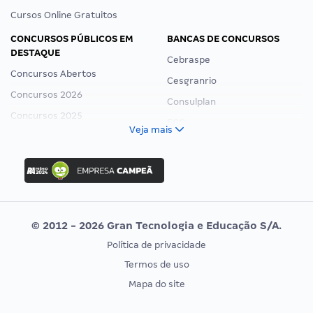
Cursos Online Gratuitos
CONCURSOS PÚBLICOS EM
BANCAS DE CONCURSOS
DESTAQUE
Cebraspe
Concursos Abertos
Cesgranrio
Concursos 2026
Consulplan
Concursos 2025
FCC
Veja mais
Concurso Nacional Unificado
FGV
Concurso Ibama
Idecan
Concurso MPU
Selecon
Editais publicados
Uniase
© 2012 - 2026 Gran Tecnologia e Educação S/A.
Vunesp
Política de privacidade
CONCURSOS POR PROFISSÃO
EXAME DE ORDEM
Termos de uso
Concursos Administrativos
OAB
Mapa do site
Concursos Educação
Prova OAB