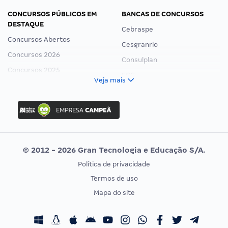
CONCURSOS PÚBLICOS EM
BANCAS DE CONCURSOS
DESTAQUE
Cebraspe
Concursos Abertos
Cesgranrio
Concursos 2026
Consulplan
Concursos 2025
FCC
Veja mais
Concurso Nacional Unificado
FGV
Concurso Ibama
Idecan
Concurso MPU
Selecon
Editais publicados
Uniase
© 2012 - 2026 Gran Tecnologia e Educação S/A.
Vunesp
Política de privacidade
CONCURSOS POR PROFISSÃO
EXAME DE ORDEM
Termos de uso
Concursos Administrativos
OAB
Mapa do site
Concursos Educação
Prova OAB
Concursos Fiscais
Calendário OAB