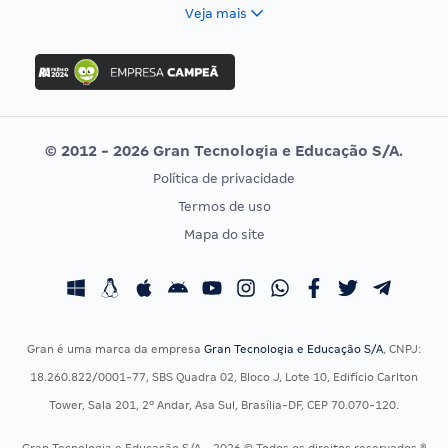
FCC
Veja mais
Concurso Nacional Unificado
FGV
Concurso Ibama
Idecan
Concurso MPU
Selecon
Editais publicados
Uniase
© 2012 - 2026 Gran Tecnologia e Educação S/A.
Vunesp
Política de privacidade
CONCURSOS POR PROFISSÃO
EXAME DE ORDEM
Termos de uso
Concursos Administrativos
OAB
Mapa do site
Concursos Educação
Prova OAB
Concursos Fiscais
Calendário OAB
Concursos Jurídicos
Questões OAB
Concursos Militares
Recursos OAB
Gran é uma marca da empresa
Gran Tecnologia e Educação S/A
, CNPJ:
Concursos Policiais
Exame de Ordem
18.260.822/0001-77, SBS Quadra 02, Bloco J, Lote 10, Edifício Carlton
Concursos Saúde
Tower, Sala 201, 2º Andar, Asa Sul, Brasília-DF, CEP 70.070-120.
Concursos Tribunais