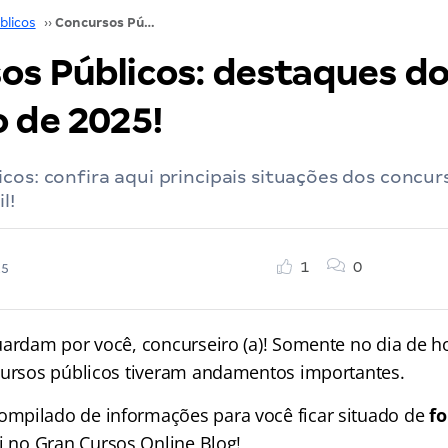
blicos
››
Concursos Públicos: destaques do dia 09 de junho de 2025!
os Públicos: destaques do
o de 2025!
cos: confira aqui principais situações dos concur
l!
1
0
25
uardam por você, concurseiro (a)! Somente no dia de ho
cursos públicos tiveram andamentos importantes.
mpilado de informações para você ficar situado de
fo
ui no Gran Cursos Online Blog!