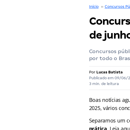
Início
››
Concursos Pú
Concurs
de junh
Concursos públi
por todo o Brasi
Por
Lucas Batista
Publicado em
09/06/
3 min. de leitura
Boas notícias ag
2025, vários con
Separamos um co
prática
. Leia aq