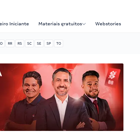
iro Iniciante
Materiais gratuitos
Webstories
O
RR
RS
SC
SE
SP
TO