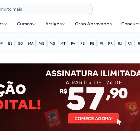
os
Cursos
Artigos
Gran Aprovados
Concurse
DF
ES
GO
MA
MG
MS
MT
PA
PB
PE
PI
PR
RJ
RN
R