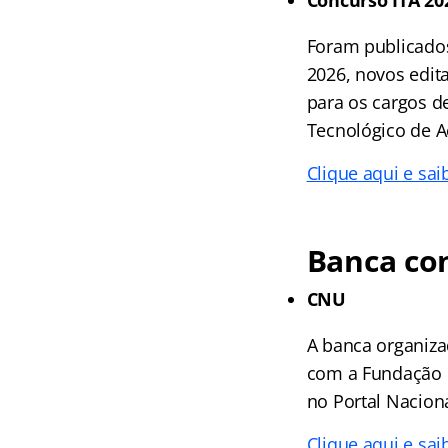
Concurso ITA 20
Foram publicados 
2026, novos edita
para os cargos de
Tecnológico de Ae
Clique aqui e sai
Banca co
CNU
A banca organiza
com a Fundação G
no Portal Nacion
Clique aqui e sai