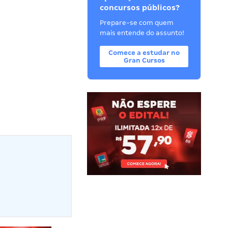
concursos públicos?
Prepare-se com quem
mais entende do assunto!
Comece a estudar no
Gran Cursos