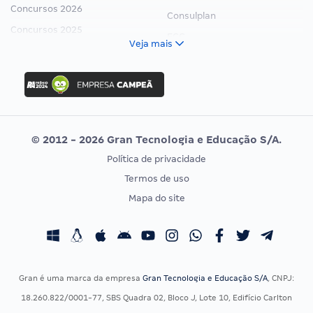
Concursos 2026
Consulplan
Concursos 2025
FCC
Veja mais
Concurso Nacional Unificado
FGV
Concurso Ibama
Idecan
Concurso MPU
Selecon
Editais publicados
Uniase
© 2012 - 2026 Gran Tecnologia e Educação S/A.
Vunesp
Política de privacidade
CONCURSOS POR PROFISSÃO
EXAME DE ORDEM
Termos de uso
Concursos Administrativos
OAB
Mapa do site
Concursos Educação
Prova OAB
Concursos Fiscais
Calendário OAB
Concursos Jurídicos
Questões OAB
Concursos Militares
Recursos OAB
Gran é uma marca da empresa
Gran Tecnologia e Educação S/A
, CNPJ:
Concursos Policiais
Exame de Ordem
18.260.822/0001-77, SBS Quadra 02, Bloco J, Lote 10, Edifício Carlton
Concursos Saúde