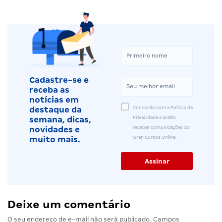
Cadastre-se e
receba as
notícias em
Concordo com a Política de
destaque da
Privacidade e aceito
semana, dicas,
receber comunicações do
novidades e
Gran Cursos Online.
muito mais.
Deixe um comentário
O seu endereço de e-mail não será publicado.
Campos