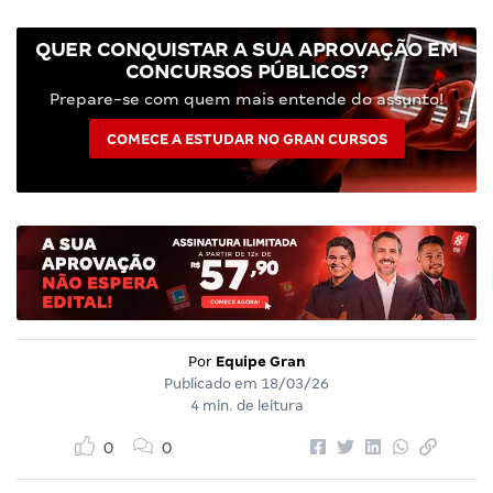
QUER CONQUISTAR A SUA APROVAÇÃO EM
CONCURSOS PÚBLICOS?
Prepare-se com quem mais entende do assunto!
COMECE A ESTUDAR NO GRAN CURSOS
Por
Equipe Gran
Publicado em
18/03/26
4 min. de leitura
0
0