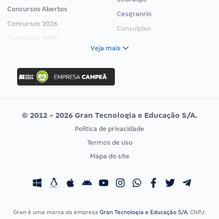
Concursos Abertos
Cesgranrio
Concursos 2026
Consulplan
Concursos 2025
FCC
Veja mais
Concurso Nacional Unificado
FGV
Concurso Ibama
Idecan
Concurso MPU
Selecon
Editais publicados
Uniase
© 2012 - 2026 Gran Tecnologia e Educação S/A.
Vunesp
Política de privacidade
CONCURSOS POR PROFISSÃO
EXAME DE ORDEM
Termos de uso
Concursos Administrativos
OAB
Mapa do site
Concursos Educação
Prova OAB
Concursos Fiscais
Calendário OAB
Concursos Jurídicos
Questões OAB
Concursos Militares
Recursos OAB
Gran é uma marca da empresa
Gran Tecnologia e Educação S/A
, CNPJ: