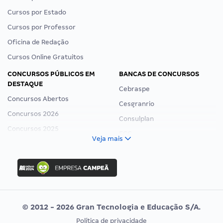
Cursos por Estado
Cursos por Professor
Oficina de Redação
Cursos Online Gratuitos
CONCURSOS PÚBLICOS EM
BANCAS DE CONCURSOS
DESTAQUE
Cebraspe
Concursos Abertos
Cesgranrio
Concursos 2026
Consulplan
Concursos 2025
FCC
Veja mais
Concurso Nacional Unificado
FGV
Concurso Ibama
Idecan
Concurso MPU
Selecon
Editais publicados
Uniase
© 2012 - 2026 Gran Tecnologia e Educação S/A.
Vunesp
Política de privacidade