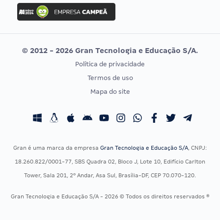
Concurso Ibama
Idecan
Concurso MPU
Selecon
Editais publicados
Uniase
© 2012 - 2026 Gran Tecnologia e Educação S/A.
Vunesp
Política de privacidade
CONCURSOS POR PROFISSÃO
EXAME DE ORDEM
Termos de uso
Concursos Administrativos
OAB
Mapa do site
Concursos Educação
Prova OAB
Concursos Fiscais
Calendário OAB
Concursos Jurídicos
Questões OAB
Concursos Militares
Recursos OAB
Gran é uma marca da empresa
Gran Tecnologia e Educação S/A
, CNPJ:
Concursos Policiais
Exame de Ordem
18.260.822/0001-77, SBS Quadra 02, Bloco J, Lote 10, Edifício Carlton
Concursos Saúde
Tower, Sala 201, 2º Andar, Asa Sul, Brasília-DF, CEP 70.070-120.
Concursos Tribunais
Gran Tecnologia e Educação S/A - 2026 © Todos os direitos reservados ®
Residência Multiprofissional