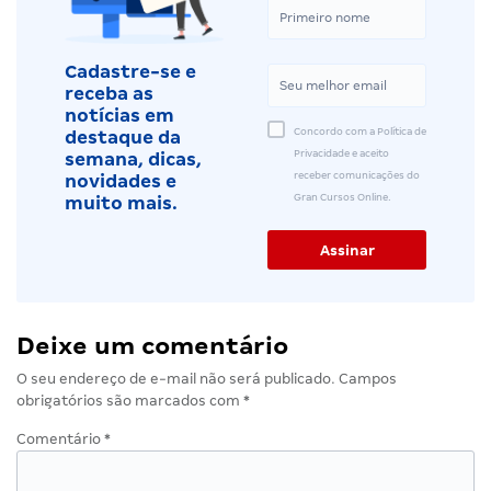
Cadastre-se e
receba as
notícias em
Concordo com a Política de
destaque da
Privacidade e aceito
semana, dicas,
receber comunicações do
novidades e
Gran Cursos Online.
muito mais.
Deixe um comentário
O seu endereço de e-mail não será publicado.
Campos
obrigatórios são marcados com
*
Comentário
*