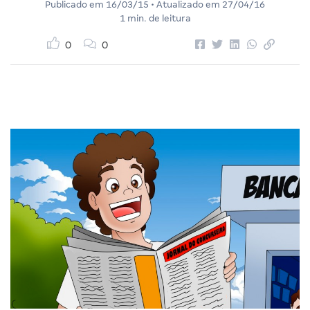
Publicado em
16/03/15
• Atualizado em
27/04/16
1 min. de leitura
0
0