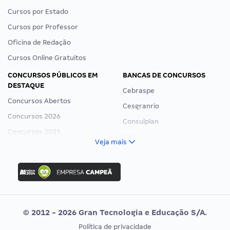
Cursos por Estado
Cursos por Professor
Oficina de Redação
Cursos Online Gratuitos
CONCURSOS PÚBLICOS EM
BANCAS DE CONCURSOS
DESTAQUE
Cebraspe
Concursos Abertos
Cesgranrio
Concursos 2026
Consulplan
Concursos 2025
FCC
Veja mais
Concurso Nacional Unificado
FGV
Concurso Ibama
Idecan
Concurso MPU
Selecon
Editais publicados
Uniase
© 2012 - 2026 Gran Tecnologia e Educação S/A.
Vunesp
Política de privacidade