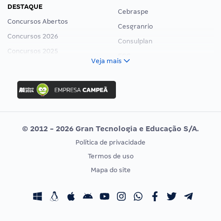
DESTAQUE
Cebraspe
Concursos Abertos
Cesgranrio
Concursos 2026
Consulplan
Concursos 2025
FCC
Veja mais
Concurso Nacional Unificado
FGV
Concurso Ibama
Idecan
Concurso MPU
Selecon
Editais publicados
Uniase
© 2012 - 2026 Gran Tecnologia e Educação S/A.
Vunesp
Política de privacidade
CONCURSOS POR PROFISSÃO
EXAME DE ORDEM
Termos de uso
Concursos Administrativos
OAB
Mapa do site
Concursos Educação
Prova OAB
Concursos Fiscais
Calendário OAB
Concursos Jurídicos
Questões OAB
Concursos Militares
Recursos OAB