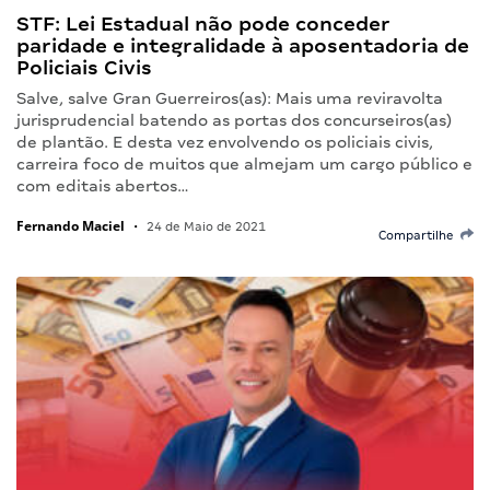
STF: Lei Estadual não pode conceder
paridade e integralidade à aposentadoria de
Policiais Civis
Salve, salve Gran Guerreiros(as): Mais uma reviravolta
jurisprudencial batendo as portas dos concurseiros(as)
de plantão. E desta vez envolvendo os policiais civis,
carreira foco de muitos que almejam um cargo público e
com editais abertos…
Fernando Maciel
•
24 de Maio de 2021
Compartilhe