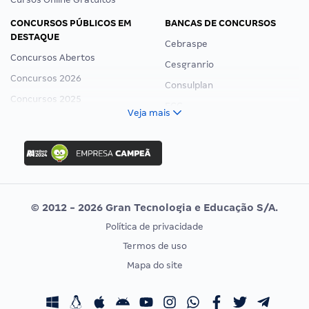
CONCURSOS PÚBLICOS EM
BANCAS DE CONCURSOS
DESTAQUE
Cebraspe
Concursos Abertos
Cesgranrio
Concursos 2026
Consulplan
Concursos 2025
FCC
Veja mais
Concurso Nacional Unificado
FGV
Concurso Ibama
Idecan
Concurso MPU
Selecon
Editais publicados
Uniase
© 2012 - 2026 Gran Tecnologia e Educação S/A.
Vunesp
Política de privacidade
CONCURSOS POR PROFISSÃO
EXAME DE ORDEM
Termos de uso
Concursos Administrativos
OAB
Mapa do site
Concursos Educação
Prova OAB
Concursos Fiscais
Calendário OAB