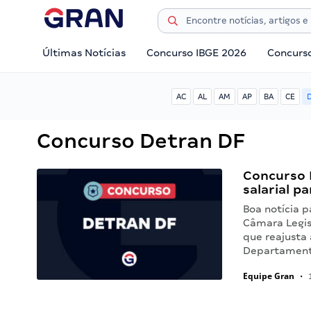
Últimas Notícias
Concurso IBGE 2026
Concurs
AC
AL
AM
AP
BA
CE
Concurso Detran DF
Concurso 
salarial p
Boa notícia 
Câmara Legisl
que reajusta 
Departamento
Equipe Gran
•
1