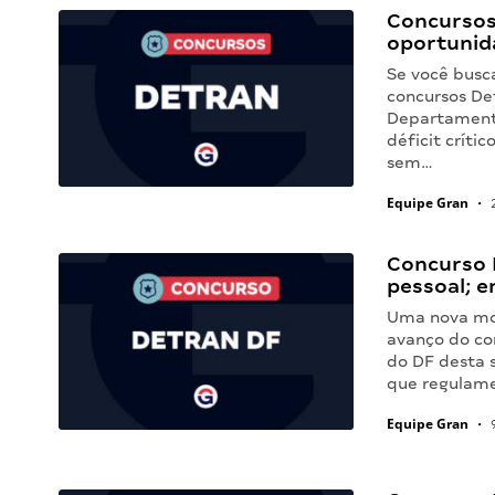
Concursos 
oportunid
Se você busc
concursos Det
Departamento
déficit críti
sem…
Equipe Gran
•
2
Concurso 
pessoal; e
Uma nova mov
avanço do con
do DF desta s
que regulam
Equipe Gran
•
9