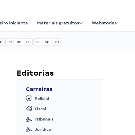
iro Iniciante
Materiais gratuitos
Webstories
O
RR
RS
SC
SE
SP
TO
Editorias
Carreiras
Policial
Fiscal
Tribunais
Jurídico