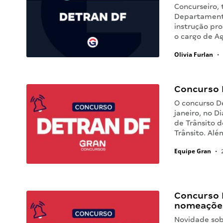
Concurseiro,
Departamento 
instrução pro
o cargo de Ag
Olivia Furlan
•
Concurso 
O concurso D
janeiro, no D
de Trânsito d
Trânsito. Alé
Equipe Gran
•
2
Concurso 
nomeações
Novidade sob