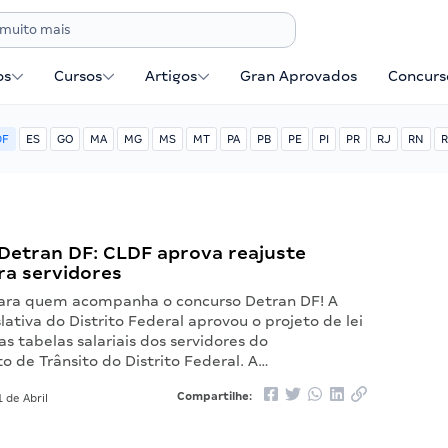
os
Cursos
Artigos
Gran Aprovados
Concurse
DF
ES
GO
MA
MG
MS
MT
PA
PB
PE
PI
PR
RJ
RN
R
Detran DF: CLDF aprova reajuste
ara servidores
para quem acompanha o concurso Detran DF! A
ativa do Distrito Federal aprovou o projeto de lei
as tabelas salariais dos servidores do
 de Trânsito do Distrito Federal. A…
Compartilhe:
 de Abril