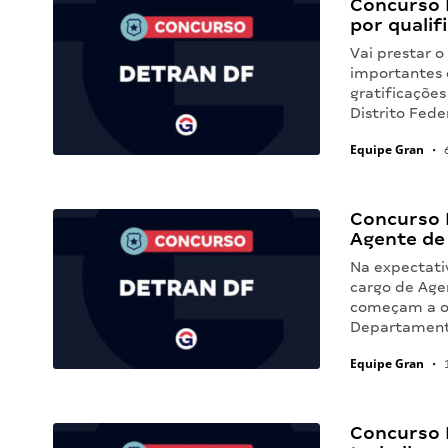
Concurso 
por qualif
Vai prestar 
importantes 
gratificaçõe
Distrito Fede
Equipe Gran
•
6
Concurso 
Agente de
Na expectati
cargo de Age
começam a ol
Departament
Equipe Gran
•
1
Concurso 