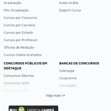
Graduação
Aulas Grátis
Pós-Graduação
Sugerir Curso
Cursos por Concurso
Cursos por Carreira
Cursos por Estado
Cursos por Professor
Oficina de Redação
Cursos Online Gratuitos
CONCURSOS PÚBLICOS EM
BANCAS DE CONCURSOS
DESTAQUE
Cebraspe
Concursos Abertos
Cesgranrio
Concursos 2026
Consulplan
Concursos 2025
FCC
Veja mais
Concurso Nacional Unificado
FGV
Concurso Ibama
Idecan