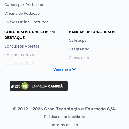
Cursos por Professor
Oficina de Redação
Cursos Online Gratuitos
CONCURSOS PÚBLICOS EM
BANCAS DE CONCURSOS
DESTAQUE
Cebraspe
Concursos Abertos
Cesgranrio
Concursos 2026
Consulplan
Concursos 2025
FCC
Veja mais
Concurso Nacional Unificado
FGV
Concurso Ibama
Idecan
Concurso MPU
Selecon
Editais publicados
Uniase
© 2012 - 2026 Gran Tecnologia e Educação S/A.
Vunesp
Política de privacidade
CONCURSOS POR PROFISSÃO
EXAME DE ORDEM
Termos de uso
Concursos Administrativos
OAB