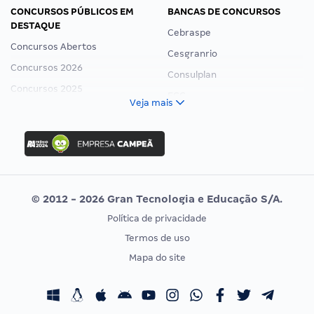
CONCURSOS PÚBLICOS EM
BANCAS DE CONCURSOS
DESTAQUE
Cebraspe
Concursos Abertos
Cesgranrio
Concursos 2026
Consulplan
Concursos 2025
FCC
Veja mais
Concurso Nacional Unificado
FGV
Concurso Ibama
Idecan
Concurso MPU
Selecon
Editais publicados
Uniase
© 2012 - 2026 Gran Tecnologia e Educação S/A.
Vunesp
Política de privacidade
CONCURSOS POR PROFISSÃO
EXAME DE ORDEM
Termos de uso
Concursos Administrativos
OAB
Mapa do site
Concursos Educação
Prova OAB
Concursos Fiscais
Calendário OAB
Concursos Jurídicos
Questões OAB