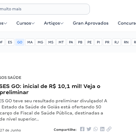
os
Cursos
Artigos
Gran Aprovados
Concurse
DF
ES
GO
MA
MG
MS
MT
PA
PB
PE
PI
PR
RJ
RN
R
SOS SAÚDE
ES GO: inicial de R$ 10,1 mil! Veja o
preliminar
S GO teve seu resultado preliminar divulgado! A
e Estado da Saúde de Goiás está ofertando 50
cargo de Fiscal de Saúde Pública, destinadas a
 de nível superior…
Compartilhe:
27 de Junho