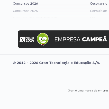
Concursos 2026
Cesgranrio
Concursos 2025
Consulplan
Concurso Nacional Unificado
FCC
Concurso Ibama
FGV
Concurso MPU
Idecan
Editais publicados
Selecon
Uniase
Vunesp
© 2012 - 2026 Gran Tecnologia e Educação S/A.
Gran é uma marca da empre