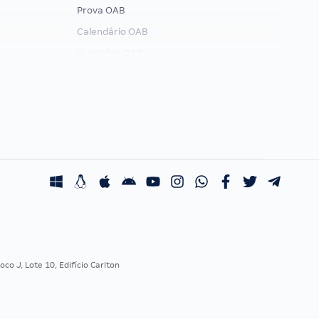
Prova OAB
Calendário OAB
Questões OAB
Recursos OAB
Exame de Ordem
co J, Lote 10, Edifício Carlton