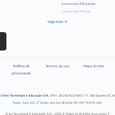
Concursos Educação
Concursos Fiscais
Concursos Jurídicos
Veja mais
Concursos Militares
Concursos Policiais
Concursos Saúde
Concursos Tribunais
Residência Multiprofissional
Política de
Termos de uso
Mapa do site
privacidade
sa
Gran Tecnologia e Educação S/A
, CNPJ: 18.260.822/0001-77, SBS Quadra 02, Blo
Tower, Sala 201, 2º Andar, Asa Sul, Brasília-DF, CEP 70.070-120.
Gran Tecnologia e Educação S/A - 2026 © Todos os direitos reservados ®