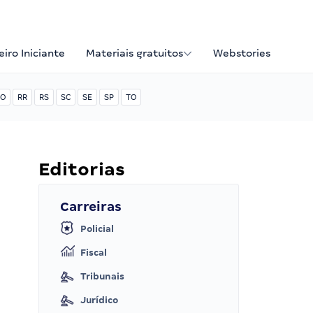
iro Iniciante
Materiais gratuitos
Webstories
O
RR
RS
SC
SE
SP
TO
Editorias
Carreiras
Policial
Fiscal
Tribunais
Jurídico