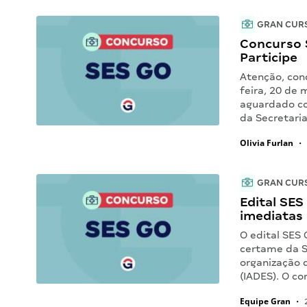
GRAN CUR
Concurso 
Participe
Atenção, con
feira, 20 de 
aguardado co
da Secretari
Olivia Furlan
•
GRAN CUR
Edital SES
imediatas
O edital SES 
certame da S
organização 
(IADES). O c
Equipe Gran
•
2