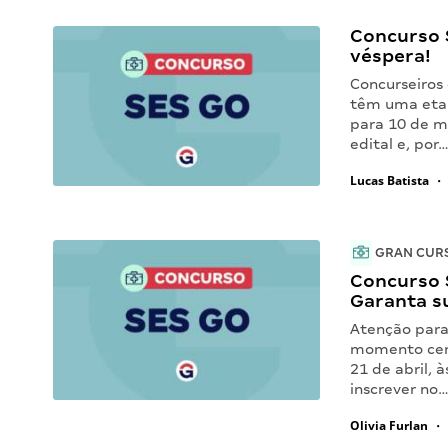
Concurso S
véspera!
Concurseiros 
têm uma etapa
para 10 de m
edital e, por
Lucas Batista
•
GRAN CUR
Concurso S
Garanta s
Atenção para
momento cert
21 de abril, à
inscrever no
Olivia Furlan
•