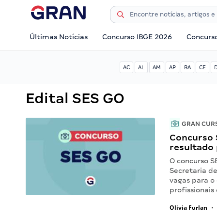
Últimas Notícias
Concurso IBGE 2026
Concurs
AC
AL
AM
AP
BA
CE
Edital SES GO
GRAN CUR
Concurso S
resultado 
O concurso SE
Secretaria d
vagas para o 
profissionais
Olivia Furlan
•