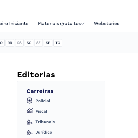
iro Iniciante
Materiais gratuitos
Webstories
O
RR
RS
SC
SE
SP
TO
Editorias
Carreiras
Policial
Fiscal
Tribunais
Jurídico