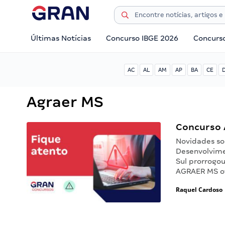
Últimas Notícias
Concurso IBGE 2026
Concurs
AC
AL
AM
AP
BA
CE
Agraer MS
Concurso 
Novidades so
Desenvolvime
Sul prorrogo
AGRAER MS of
Raquel Cardoso