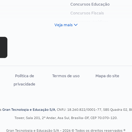
Concursos Educação
Concursos Fiscais
Concursos Jurídicos
Veja mais
Concursos Militares
Concursos Policiais
Concursos Saúde
Concursos Tribunais
Residência Multiprofissional
Política de
Termos de uso
Mapa do site
privacidade
sa
Gran Tecnologia e Educação S/A
, CNPJ: 18.260.822/0001-77, SBS Quadra 02, Blo
Tower, Sala 201, 2º Andar, Asa Sul, Brasília-DF, CEP 70.070-120.
Gran Tecnologia e Educação S/A - 2026 © Todos os direitos reservados ®