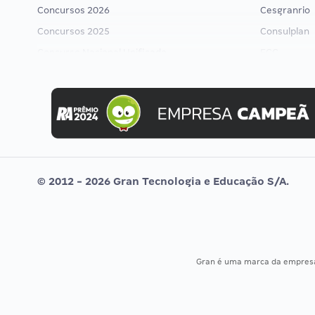
Concursos 2026
Cesgranrio
Concursos 2025
Consulplan
Concurso Nacional Unificado
FCC
Concurso Ibama
FGV
Concurso MPU
Idecan
Editais publicados
Selecon
Uniase
Vunesp
© 2012 - 2026 Gran Tecnologia e Educação S/A.
Gran é uma marca da empre