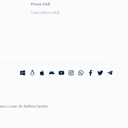
Prova OAB
Calendário OAB
Questões OAB
Recursos OAB
Exame de Ordem
co J, Lote 10, Edifício Carlton