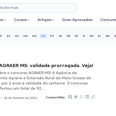
os
Cursos
Artigos
Gran Aprovados
Concurse
DF
ES
GO
MA
MG
MS
MT
PA
PB
PE
PI
PR
RJ
RN
R
AGRAER MS: validade prorrogada. Veja!
bre o concurso AGRAER MS! A Agência de
nto Agrário e Extensão Rural de Mato Grosso do
u por 2 anos a validade do certame. O concurso
ertou um total de 92…
Compartilhe:
•
16 de Outubro de 2024