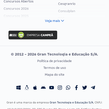
Concursos Abertos
Cesgranrio
Concursos 2026
Consulplan
Concursos 2025
FCC
Veja mais
Concurso Nacional Unificado
FGV
Concurso Ibama
Idecan
Concurso MPU
Selecon
Editais publicados
Uniase
© 2012 - 2026 Gran Tecnologia e Educação S/A.
Vunesp
Política de privacidade
CONCURSOS POR PROFISSÃO
EXAME DE ORDEM
Termos de uso
Concursos Administrativos
OAB
Mapa do site
Concursos Educação
Prova OAB
Concursos Fiscais
Calendário OAB
Concursos Jurídicos
Questões OAB
Concursos Militares
Recursos OAB
Gran é uma marca da empresa
Gran Tecnologia e Educação S/A
, CNPJ:
Concursos Policiais
Exame de Ordem