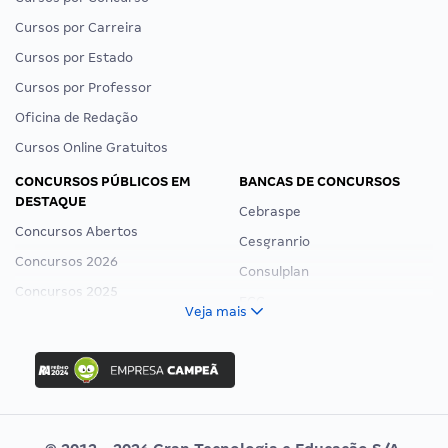
Cursos por Carreira
Cursos por Estado
Cursos por Professor
Oficina de Redação
Cursos Online Gratuitos
CONCURSOS PÚBLICOS EM
BANCAS DE CONCURSOS
DESTAQUE
Cebraspe
Concursos Abertos
Cesgranrio
Concursos 2026
Consulplan
Concursos 2025
FCC
Veja mais
Concurso Nacional Unificado
FGV
Concurso Ibama
Idecan
Concurso MPU
Selecon
Editais publicados
Uniase