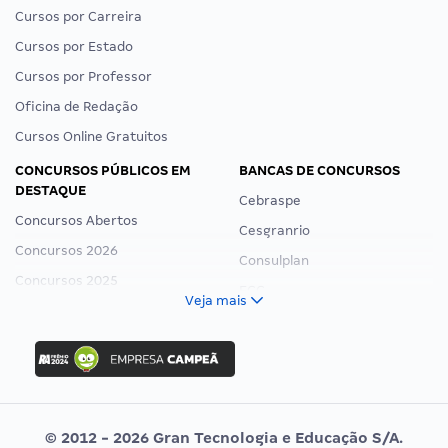
Cursos por Carreira
Cursos por Estado
Cursos por Professor
Oficina de Redação
Cursos Online Gratuitos
CONCURSOS PÚBLICOS EM
BANCAS DE CONCURSOS
DESTAQUE
Cebraspe
Concursos Abertos
Cesgranrio
Concursos 2026
Consulplan
Concursos 2025
FCC
Veja mais
Concurso Nacional Unificado
FGV
Concurso Ibama
Idecan
Concurso MPU
Selecon
Editais publicados
Uniase
© 2012 - 2026 Gran Tecnologia e Educação S/A.
Vunesp