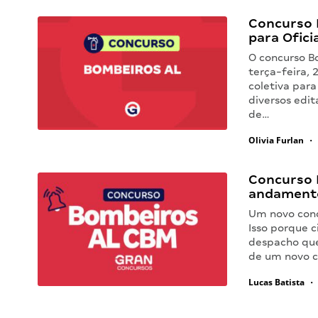
Concurso 
para Ofici
O concurso B
terça-feira, 
coletiva para
diversos edit
de…
Olivia Furlan
•
Concurso 
andamento
Um novo conc
Isso porque c
despacho que
de um novo c
Lucas Batista
•