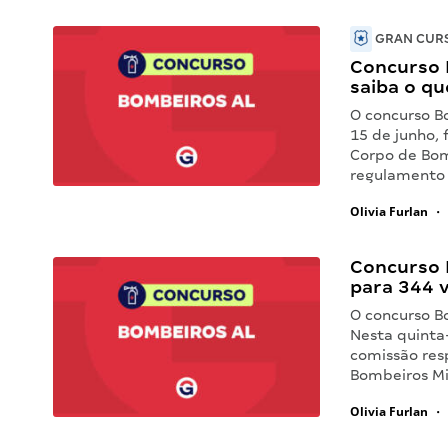
GRAN CURS
Concurso B
saiba o q
O concurso B
15 de junho, 
Corpo de Bom
regulamento 
Olivia Furlan
•
Concurso 
para 344 
O concurso B
Nesta quinta
comissão res
Bombeiros Mi
Olivia Furlan
•