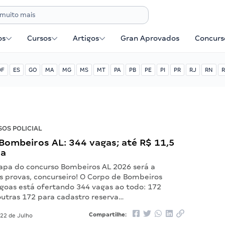
os
Cursos
Artigos
Gran Aprovados
Concurse
DF
ES
GO
MA
MG
MS
MT
PA
PB
PE
PI
PR
RJ
RN
R
OS POLICIAL
Bombeiros AL: 344 vagas; até R$ 11,5
ra
apa do concurso Bombeiros AL 2026 será a
s provas, concurseiro! O Corpo de Bombeiros
agoas está ofertando 344 vagas ao todo: 172
outras 172 para cadastro reserva…
Compartilhe:
22 de Julho