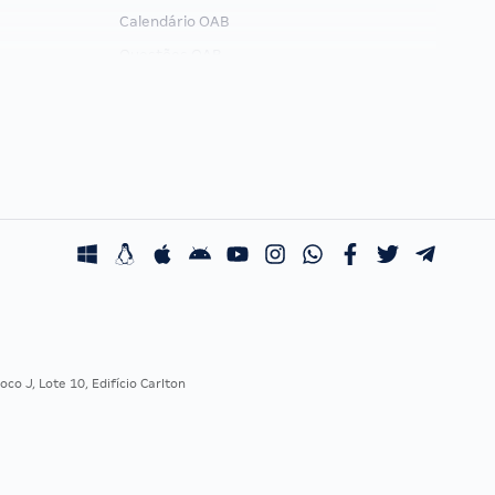
Calendário OAB
Questões OAB
Recursos OAB
Exame de Ordem
co J, Lote 10, Edifício Carlton