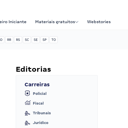
iro Iniciante
Materiais gratuitos
Webstories
O
RR
RS
SC
SE
SP
TO
Editorias
Carreiras
Policial
Fiscal
Tribunais
Jurídico