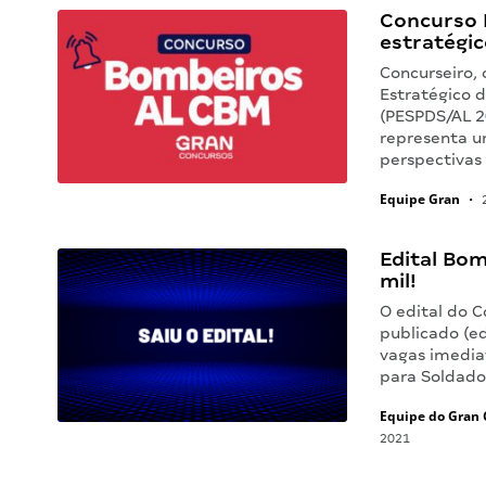
Concurso 
estratégic
Concurseiro, 
Estratégico 
(PESPDS/AL 2
representa u
perspectivas
Equipe Gran
•
2
Edital Bom
mil!
O edital do C
publicado (e
vagas imediat
para Soldado
Equipe do Gran 
2021