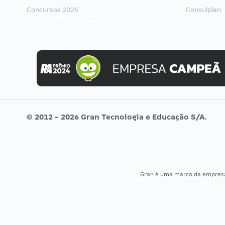
Concursos 2025
Consulplan
Concurso Nacional Unificado
FCC
Concurso Ibama
FGV
Concurso MPU
Idecan
Editais publicados
Selecon
Uniase
Vunesp
© 2012 - 2026 Gran Tecnologia e Educação S/A.
Gran é uma marca da empre