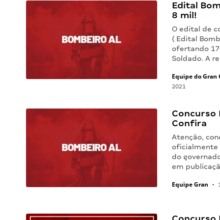
Edital Bom
8 mil!
O edital de 
( Edital Bomb
ofertando 170
Soldado. A r
Equipe do Gran 
2021
Concurso 
Confira
Atenção, con
oficialmente 
do governador
em publicação
Equipe Gran
•
1
Concurso 