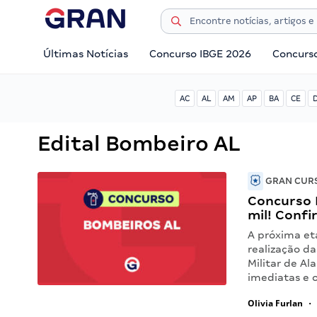
Últimas Notícias
Concurso IBGE 2026
Concurs
AC
AL
AM
AP
BA
CE
Edital Bombeiro AL
GRAN CURS
Concurso 
mil! Confi
A próxima et
realização da
Militar de Al
imediatas e 
Olivia Furlan
•