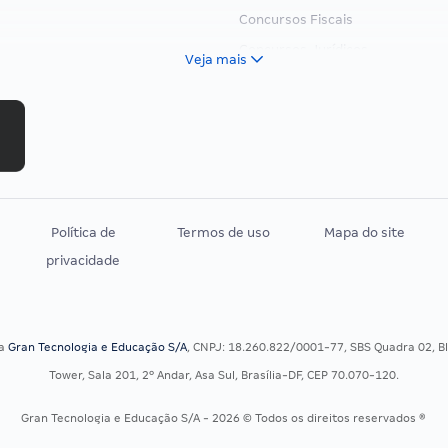
Concursos Fiscais
Concursos Jurídicos
Veja mais
Concursos Militares
Concursos Policiais
Concursos Saúde
Concursos Tribunais
Residência Multiprofissional
Política de
Termos de uso
Mapa do site
privacidade
sa
Gran Tecnologia e Educação S/A
, CNPJ: 18.260.822/0001-77, SBS Quadra 02, Blo
Tower, Sala 201, 2º Andar, Asa Sul, Brasília-DF, CEP 70.070-120.
Gran Tecnologia e Educação S/A - 2026 © Todos os direitos reservados ®