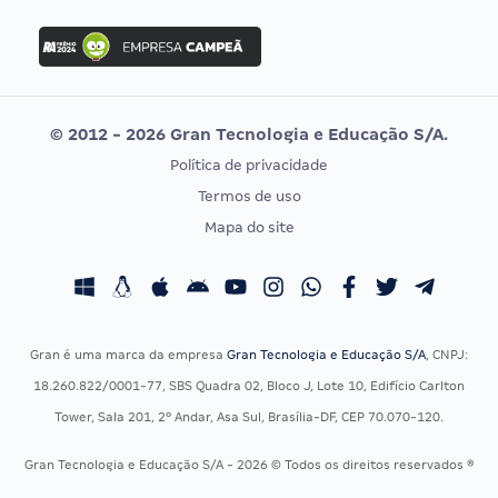
FGV
Concurso Ibama
Idecan
Concurso MPU
Selecon
Editais publicados
Uniase
© 2012 - 2026 Gran Tecnologia e Educação S/A.
Vunesp
Política de privacidade
CONCURSOS POR PROFISSÃO
EXAME DE ORDEM
Termos de uso
Concursos Administrativos
OAB
Mapa do site
Concursos Educação
Prova OAB
Concursos Fiscais
Calendário OAB
Concursos Jurídicos
Questões OAB
Concursos Militares
Recursos OAB
Gran é uma marca da empresa
Gran Tecnologia e Educação S/A
, CNPJ:
Concursos Policiais
Exame de Ordem
18.260.822/0001-77, SBS Quadra 02, Bloco J, Lote 10, Edifício Carlton
Concursos Saúde
Tower, Sala 201, 2º Andar, Asa Sul, Brasília-DF, CEP 70.070-120.
Concursos Tribunais
Gran Tecnologia e Educação S/A - 2026 © Todos os direitos reservados ®
Residência Multiprofissional