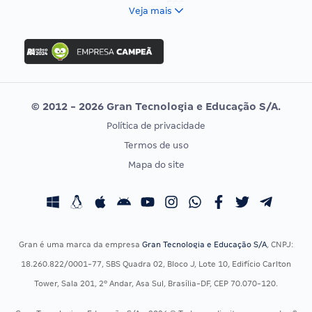
FCC
Veja mais
Concurso Nacional Unificado
FGV
Concurso Ibama
Idecan
Concurso MPU
Selecon
Editais publicados
Uniase
© 2012 - 2026 Gran Tecnologia e Educação S/A.
Vunesp
Política de privacidade
CONCURSOS POR PROFISSÃO
EXAME DE ORDEM
Termos de uso
Concursos Administrativos
OAB
Mapa do site
Concursos Educação
Prova OAB
Concursos Fiscais
Calendário OAB
Concursos Jurídicos
Questões OAB
Concursos Militares
Recursos OAB
Gran é uma marca da empresa
Gran Tecnologia e Educação S/A
, CNPJ:
Concursos Policiais
Exame de Ordem
18.260.822/0001-77, SBS Quadra 02, Bloco J, Lote 10, Edifício Carlton
Concursos Saúde
Tower, Sala 201, 2º Andar, Asa Sul, Brasília-DF, CEP 70.070-120.
Concursos Tribunais