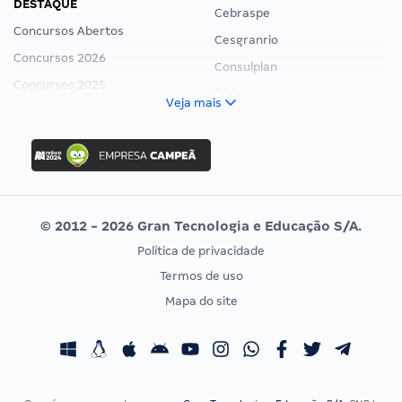
DESTAQUE
Cebraspe
Concursos Abertos
Cesgranrio
Concursos 2026
Consulplan
Concursos 2025
FCC
Veja mais
Concurso Nacional Unificado
FGV
Concurso Ibama
Idecan
Concurso MPU
Selecon
Editais publicados
Uniase
© 2012 - 2026 Gran Tecnologia e Educação S/A.
Vunesp
Política de privacidade
CONCURSOS POR PROFISSÃO
EXAME DE ORDEM
Termos de uso
Concursos Administrativos
OAB
Mapa do site
Concursos Educação
Prova OAB
Concursos Fiscais
Calendário OAB
Concursos Jurídicos
Questões OAB
Concursos Militares
Recursos OAB