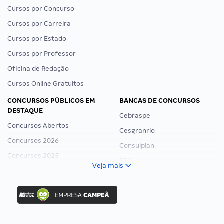
Cursos por Concurso
Cursos por Carreira
Cursos por Estado
Cursos por Professor
Oficina de Redação
Cursos Online Gratuitos
CONCURSOS PÚBLICOS EM
BANCAS DE CONCURSOS
DESTAQUE
Cebraspe
Concursos Abertos
Cesgranrio
Concursos 2026
Consulplan
Concursos 2025
FCC
Veja mais
Concurso Nacional Unificado
FGV
Concurso Ibama
Idecan
Concurso MPU
Selecon
Editais publicados
Uniase