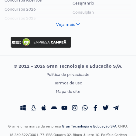
Concursos Abertos
Cesgranrio
Concursos 2026
Consulplan
Concursos 2025
FCC
Veja mais
Concurso Nacional Unificado
FGV
Concurso Ibama
Idecan
Concurso MPU
Selecon
Editais publicados
Uniase
© 2012 - 2026 Gran Tecnologia e Educação S/A.
Vunesp
Política de privacidade
CONCURSOS POR PROFISSÃO
EXAME DE ORDEM
Termos de uso
Concursos Administrativos
OAB
Mapa do site
Concursos Educação
Prova OAB
Concursos Fiscais
Calendário OAB
Concursos Jurídicos
Questões OAB
Concursos Militares
Recursos OAB
Gran é uma marca da empresa
Gran Tecnologia e Educação S/A
, CNPJ:
Concursos Policiais
Exame de Ordem
18.260.822/0001-77, SBS Quadra 02, Bloco J, Lote 10, Edifício Carlton