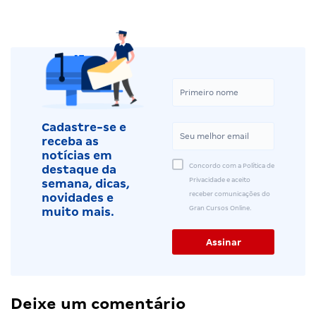
Cadastre-se e
receba as
notícias em
Concordo com a Política de
destaque da
Privacidade e aceito
semana, dicas,
receber comunicações do
novidades e
Gran Cursos Online.
muito mais.
Deixe um comentário