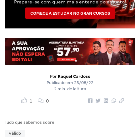
Prepare-se com quem mais entende do assunto!
COMECE A ESTUDAR NO GRAN CURSOS
Por
Raquel Cardoso
Publicado em
25/08/22
2 min. de leitura
1
0
Tudo que sabemos sobre:
Válido