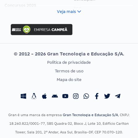
Concursos 2025
FCC
Veja mais
Concurso Nacional Unificado
FGV
Concurso Ibama
Idecan
Concurso MPU
Selecon
Editais publicados
Uniase
© 2012 - 2026 Gran Tecnologia e Educação S/A.
Vunesp
Política de privacidade
CONCURSOS POR PROFISSÃO
EXAME DE ORDEM
Termos de uso
Concursos Administrativos
OAB
Mapa do site
Concursos Educação
Prova OAB
Concursos Fiscais
Calendário OAB
Concursos Jurídicos
Questões OAB
Concursos Militares
Recursos OAB
Gran é uma marca da empresa
Gran Tecnologia e Educação S/A
, CNPJ:
Concursos Policiais
Exame de Ordem
18.260.822/0001-77, SBS Quadra 02, Bloco J, Lote 10, Edifício Carlton
Concursos Saúde
Tower, Sala 201, 2º Andar, Asa Sul, Brasília-DF, CEP 70.070-120.