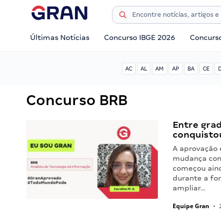
Últimas Notícias
Concurso IBGE 2026
Concurs
AC
AL
AM
AP
BA
CE
Concurso BRB
Entre grad
conquisto
A aprovação 
mudança conc
começou aind
durante a fo
ampliar…
Equipe Gran
•
2