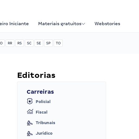
iro Iniciante
Materiais gratuitos
Webstories
O
RR
RS
SC
SE
SP
TO
Editorias
Carreiras
Policial
Fiscal
Tribunais
Jurídico