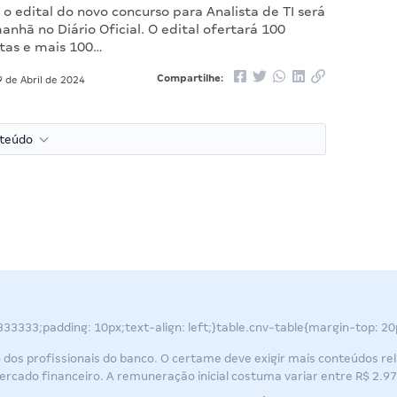
o edital do novo concurso para Analista de TI será
nhã no Diário Oficial. O edital ofertará 100
tas e mais 100…
Compartilhe:
 de Abril de 2024
nteúdo
 #333333;padding: 10px;text-align: left;}table.cnv-table{margin-top: 20
os profissionais do banco. O certame deve exigir mais conteúdos rel
ercado financeiro. A remuneração inicial costuma variar entre R$ 2.9