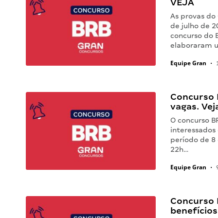
VEJA
As provas do
de julho de 
concurso do B
elaboraram u
Equipe Gran
•
1
Concurso 
vagas. Vej
O concurso B
interessados 
período de 8
22h…
Equipe Gran
•
9
Concurso 
benefícios