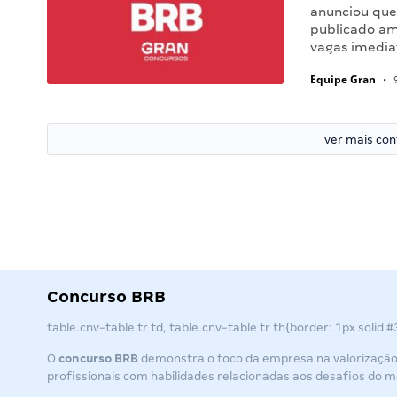
anunciou que 
publicado ama
vagas imedia
Equipe Gran
•
9
ver mais co
Concurso BRB
table.cnv-table tr td, table.cnv-table tr th{border: 1px solid
O
concurso BRB
demonstra o foco da empresa na valorização d
profissionais com habilidades relacionadas aos desafios do m