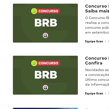
Concurso 
Saiba mai
O Concurso B
realiza a co
concurso públ
em setembro
Equipe Gran
•
3
Concurso B
Confira
Novidades so
a convocação
último concur
da Informaçã
Equipe Gran
•
1