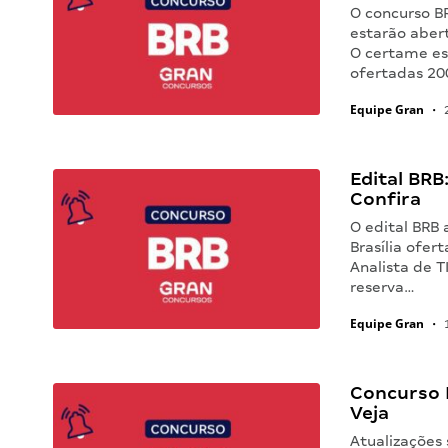
O concurso BR
estarão aber
O certame es
ofertadas 2
Equipe Gran
•
2
Edital BRB:
Confira
O edital BRB
Brasília ofer
Analista de 
reserva…
Equipe Gran
•
1
Concurso 
Veja
Atualizações 