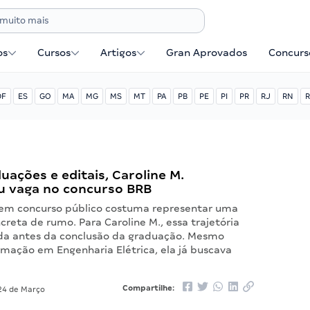
os
Cursos
Artigos
Gran Aprovados
Concurse
DF
ES
GO
MA
MG
MS
MT
PA
PB
PE
PI
PR
RJ
RN
R
uações e editais, Caroline M.
u vaga no concurso BRB
em concurso público costuma representar uma
reta de rumo. Para Caroline M., essa trajetória
a antes da conclusão da graduação. Mesmo
rmação em Engenharia Elétrica, ela já buscava
Compartilhe:
4 de Março