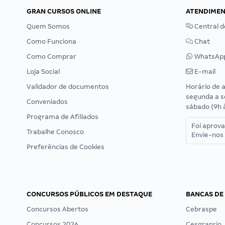
GRAN CURSOS ONLINE
ATENDIME
Quem Somos
Central d
Como Funciona
Chat
Como Comprar
WhatsAp
Loja Social
E-mail
Validador de documentos
Horário de 
segunda a s
Conveniados
sábado (9h 
Programa de Afiliados
Foi aprov
Trabalhe Conosco
Envie-nos 
Preferências de Cookies
CONCURSOS PÚBLICOS EM DESTAQUE
BANCAS DE
Concursos Abertos
Cebraspe
Concursos 2026
Cesgranrio