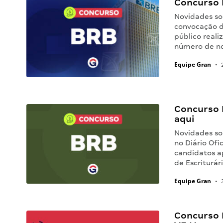
Concurso 
Novidades sob
convocação d
público real
número de n
Equipe Gran
•
2
Concurso 
aqui
Novidades sob
no Diário Ofi
candidatos a
de Escriturár
Equipe Gran
•
3
Concurso B