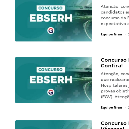
Atenção, conc
candidatos e
concurso da E
expectativa 
Equipe Gran
•
1
Concurso 
Confira!
Atenção, con
que realizara
Hospitalares 
provas objet
(FGV). Atenç
Equipe Gran
•
1
Concurso 
Véspera!