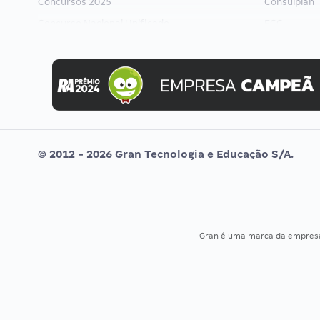
Concursos 2025
Consulplan
Concurso Nacional Unificado
FCC
Concurso Ibama
FGV
Concurso MPU
Idecan
Editais publicados
Selecon
Uniase
Vunesp
© 2012 - 2026 Gran Tecnologia e Educação S/A.
Gran é uma marca da empre