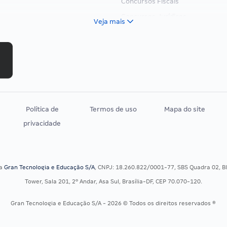
Concursos Fiscais
Concursos Jurídicos
Veja mais
Concursos Militares
Concursos Policiais
Concursos Saúde
Concursos Tribunais
Residência Multiprofissional
Política de
Termos de uso
Mapa do site
privacidade
sa
Gran Tecnologia e Educação S/A
, CNPJ: 18.260.822/0001-77, SBS Quadra 02, Blo
Tower, Sala 201, 2º Andar, Asa Sul, Brasília-DF, CEP 70.070-120.
Gran Tecnologia e Educação S/A - 2026 © Todos os direitos reservados ®