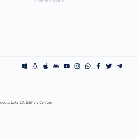
Calendário OAB
Questões OAB
Recursos OAB
Exame de Ordem
co J, Lote 10, Edifício Carlton