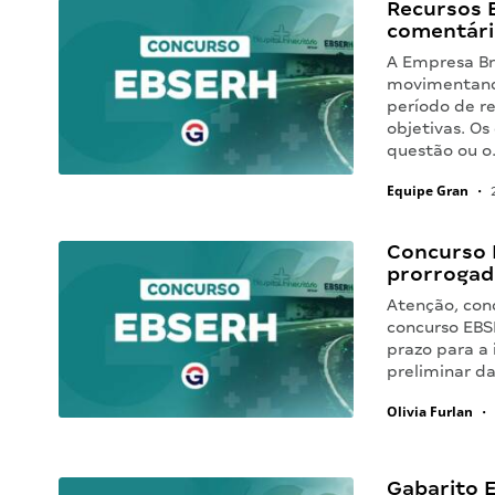
Recursos 
comentári
A Empresa Bra
movimentando
período de re
objetivas. O
questão ou 
Equipe Gran
•
2
Concurso 
prorrogad
Atenção, conc
concurso EBS
prazo para a 
preliminar da
Olivia Furlan
•
Gabarito E