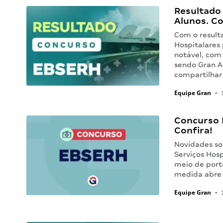
Resultado
Alunos. Co
Com o result
Hospitalares
notável, com
sendo Gran A
compartilhar
Equipe Gran
•
1
Concurso 
Confira!
Novidades so
Serviços Hos
meio de porta
medida abre 
Equipe Gran
•
1