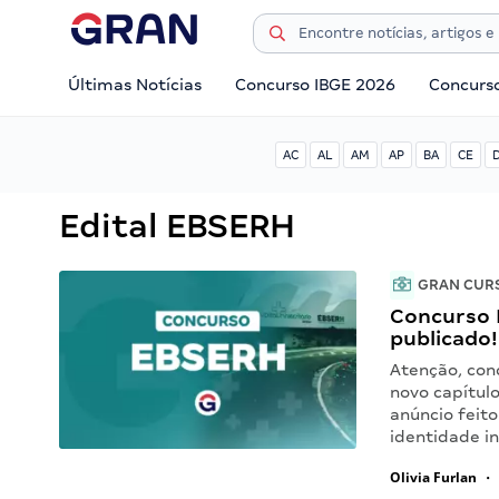
Últimas Notícias
Concurso IBGE 2026
Concurs
AC
AL
AM
AP
BA
CE
Edital EBSERH
GRAN CUR
Concurso 
publicado!
Atenção, con
novo capítulo
anúncio feit
identidade in
Olivia Furlan
•