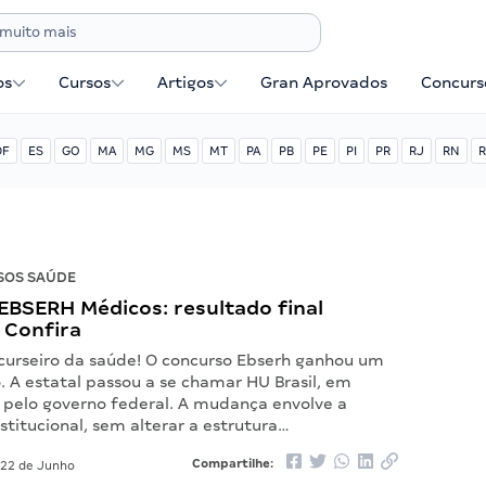
os
Cursos
Artigos
Gran Aprovados
Concurse
DF
ES
GO
MA
MG
MS
MT
PA
PB
PE
PI
PR
RJ
RN
R
SOS SAÚDE
EBSERH Médicos: resultado final
 Confira
curseiro da saúde! O concurso Ebserh ganhou um
. A estatal passou a se chamar HU Brasil, em
o pelo governo federal. A mudança envolve a
stitucional, sem alterar a estrutura…
Compartilhe:
22 de Junho