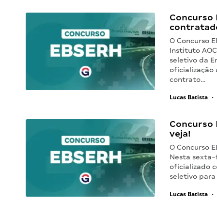
Concurso 
contratad
O Concurso E
Instituto AOC
seletivo da E
oficializaçã
contrato…
Lucas Batista
•
Concurso 
veja!
O Concurso E
Nesta sexta-f
oficializado
seletivo para
Lucas Batista
•