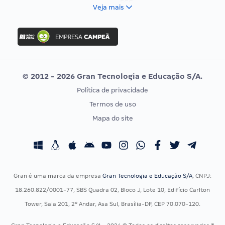
FCC
Veja mais
Concurso Nacional Unificado
FGV
Concurso Ibama
Idecan
Concurso MPU
Selecon
Editais publicados
Uniase
© 2012 - 2026 Gran Tecnologia e Educação S/A.
Vunesp
Política de privacidade
CONCURSOS POR PROFISSÃO
EXAME DE ORDEM
Termos de uso
Concursos Administrativos
OAB
Mapa do site
Concursos Educação
Prova OAB
Concursos Fiscais
Calendário OAB
Concursos Jurídicos
Questões OAB
Concursos Militares
Recursos OAB
Gran é uma marca da empresa
Gran Tecnologia e Educação S/A
, CNPJ:
Concursos Policiais
Exame de Ordem
18.260.822/0001-77, SBS Quadra 02, Bloco J, Lote 10, Edifício Carlton
Concursos Saúde
Tower, Sala 201, 2º Andar, Asa Sul, Brasília-DF, CEP 70.070-120.
Concursos Tribunais