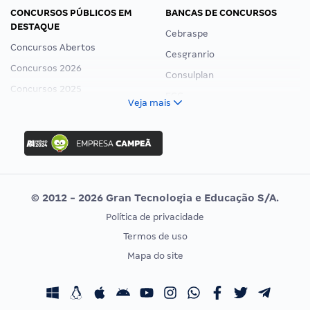
CONCURSOS PÚBLICOS EM
BANCAS DE CONCURSOS
DESTAQUE
Cebraspe
Concursos Abertos
Cesgranrio
Concursos 2026
Consulplan
Concursos 2025
FCC
Veja mais
Concurso Nacional Unificado
FGV
Concurso Ibama
Idecan
Concurso MPU
Selecon
Editais publicados
Uniase
© 2012 - 2026 Gran Tecnologia e Educação S/A.
Vunesp
Política de privacidade
CONCURSOS POR PROFISSÃO
EXAME DE ORDEM
Termos de uso
Concursos Administrativos
OAB
Mapa do site
Concursos Educação
Prova OAB
Concursos Fiscais
Calendário OAB
Concursos Jurídicos
Questões OAB