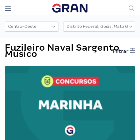
Fuzileiro Naval Sargento
Filtrar
Músico