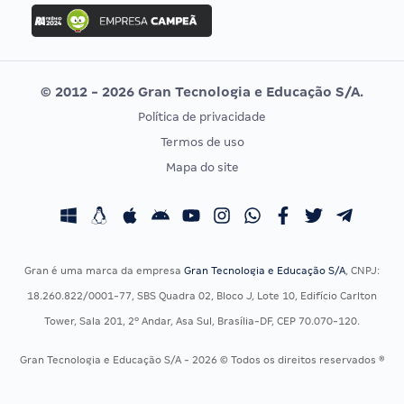
Concurso Ibama
Idecan
Concurso MPU
Selecon
Editais publicados
Uniase
© 2012 - 2026 Gran Tecnologia e Educação S/A.
Vunesp
Política de privacidade
CONCURSOS POR PROFISSÃO
EXAME DE ORDEM
Termos de uso
Concursos Administrativos
OAB
Mapa do site
Concursos Educação
Prova OAB
Concursos Fiscais
Calendário OAB
Concursos Jurídicos
Questões OAB
Concursos Militares
Recursos OAB
Gran é uma marca da empresa
Gran Tecnologia e Educação S/A
, CNPJ:
Concursos Policiais
Exame de Ordem
18.260.822/0001-77, SBS Quadra 02, Bloco J, Lote 10, Edifício Carlton
Concursos Saúde
Tower, Sala 201, 2º Andar, Asa Sul, Brasília-DF, CEP 70.070-120.
Concursos Tribunais
Gran Tecnologia e Educação S/A - 2026 © Todos os direitos reservados ®
Residência Multiprofissional