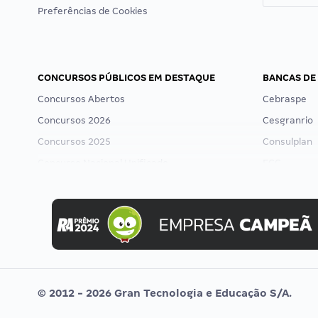
Preferências de Cookies
CONCURSOS PÚBLICOS EM DESTAQUE
BANCAS DE
Concursos Abertos
Cebraspe
Concursos 2026
Cesgranrio
Concursos 2025
Consulplan
Concurso Nacional Unificado
FCC
Concurso Ibama
FGV
Concurso MPU
Idecan
Editais publicados
Selecon
Uniase
Vunesp
© 2012 - 2026 Gran Tecnologia e Educação S/A.