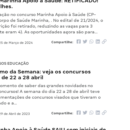
Marinha Apoio à Saúde: RETIFICADO!
lhes.
cação no concurso Marinha Apoio à Saúde (CP-
orpo de Saúde Marinha, . No edital de 21/2024, o
ição foi retirado, reduzindo as vagas para 3
te eram 4). As oportunidades agora são para…
Compartilhe:
5 de Março de 2024
SOS EDUCAÇÃO
mo da Semana: veja os concursos
de 22 a 28 abril
omento de saber das grandes novidades no
ncursos! A semana do dia 22 a 28 de abril teve
mentações de concursos visados que tiveram o
ado e a…
Compartilhe:
9 de Abril de 2023
inha Apoio à Saúde SAIU com iniciais de