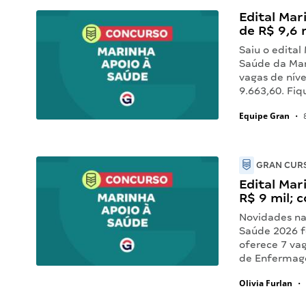
Edital Mar
de R$ 9,6 
Saiu o edita
Saúde da Mar
vagas de níve
9.663,60. Fi
Equipe Gran
•
8
GRAN CURS
Edital Mar
R$ 9 mil; c
Novidades na 
Saúde 2026 fo
oferece 7 vag
de Enfermage
Olivia Furlan
•