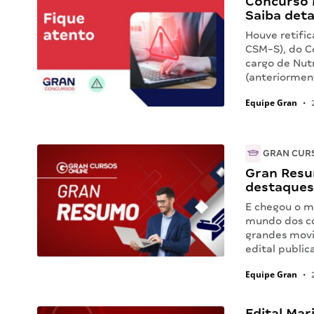
Concurso 
Saiba deta
Houve retifi
CSM-S), do C
cargo de Nutr
(anteriormen
Equipe Gran
•
2
GRAN CUR
Gran Resu
destaques 
E chegou o m
mundo dos co
grandes movi
edital public
Equipe Gran
•
2
Edital Mar