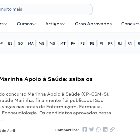
os
Cursos
Artigos
Gran Aprovados
Concurse
DF
ES
GO
MA
MG
MS
MT
PA
PB
PE
PI
PR
RJ
RN
R
Marinha Apoio à Saúde: saiba os
do concurso Marinha Apoio à Saúde (CP-CSM-S),
Saúde Marinha, finalmente foi publicado! São
4 vagas nas áreas de Enfermagem, Farmácia,
 e Fonoaudiologia. Os candidatos aprovados nessa
o…
Compartilhe:
 de Abril