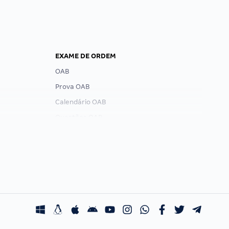
EXAME DE ORDEM
OAB
Prova OAB
Calendário OAB
Questões OAB
Recursos OAB
Exame de Ordem