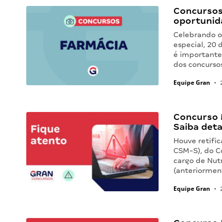
Concursos
oportunid
Celebrando o 
especial, 20 
é importante
dos concurso
Equipe Gran
•
2
Concurso 
Saiba deta
Houve retifi
CSM-S), do C
cargo de Nutr
(anteriormen
Equipe Gran
•
2