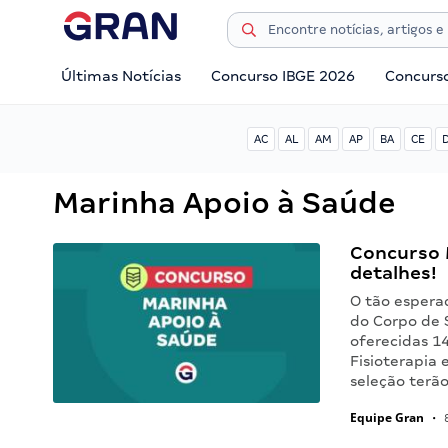
Últimas Notícias
Concurso IBGE 2026
Concurs
AC
AL
AM
AP
BA
CE
Marinha Apoio à Saúde
Concurso 
detalhes!
O tão espera
do Corpo de 
oferecidas 1
Fisioterapia
seleção terã
Equipe Gran
•
8