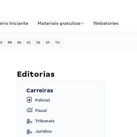
iro Iniciante
Materiais gratuitos
Webstories
O
RR
RS
SC
SE
SP
TO
Editorias
Carreiras
Policial
Fiscal
Tribunais
Jurídico