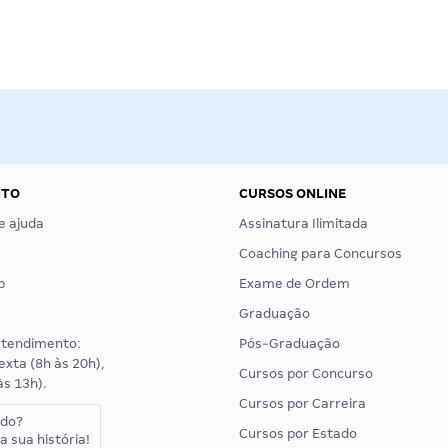
NTO
CURSOS ONLINE
e ajuda
Assinatura Ilimitada
Coaching para Concursos
p
Exame de Ordem
Graduação
atendimento:
Pós-Graduação
exta (8h às 20h),
Cursos por Concurso
às 13h).
Cursos por Carreira
ado?
Cursos por Estado
a sua história!