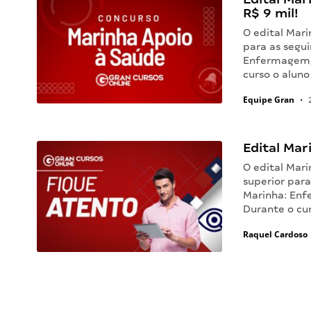
R$ 9 mil!
O edital Mari
para as segu
Enfermagem, 
curso o alun
Equipe Gran
•
2
Edital Mar
O edital Mari
superior par
Marinha: Enf
Durante o cu
Raquel Cardoso