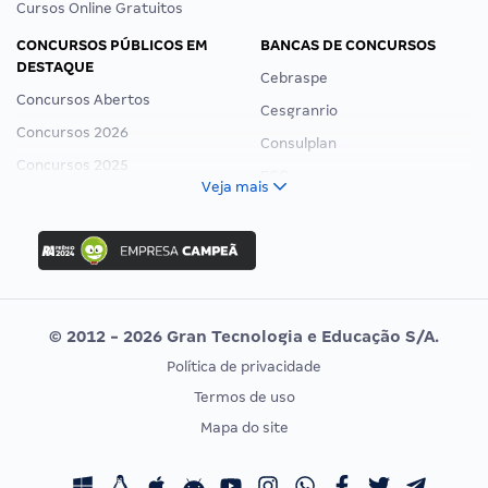
Cursos Online Gratuitos
CONCURSOS PÚBLICOS EM
BANCAS DE CONCURSOS
DESTAQUE
Cebraspe
Concursos Abertos
Cesgranrio
Concursos 2026
Consulplan
Concursos 2025
FCC
Veja mais
Concurso Nacional Unificado
FGV
Concurso Ibama
Idecan
Concurso MPU
Selecon
Editais publicados
Uniase
© 2012 - 2026 Gran Tecnologia e Educação S/A.
Vunesp
Política de privacidade
CONCURSOS POR PROFISSÃO
EXAME DE ORDEM
Termos de uso
Concursos Administrativos
OAB
Mapa do site
Concursos Educação
Prova OAB
Concursos Fiscais
Calendário OAB