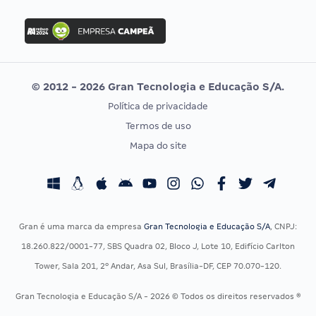
FGV
Concurso Ibama
Idecan
Concurso MPU
Selecon
Editais publicados
Uniase
© 2012 - 2026 Gran Tecnologia e Educação S/A.
Vunesp
Política de privacidade
CONCURSOS POR PROFISSÃO
EXAME DE ORDEM
Termos de uso
Concursos Administrativos
OAB
Mapa do site
Concursos Educação
Prova OAB
Concursos Fiscais
Calendário OAB
Concursos Jurídicos
Questões OAB
Concursos Militares
Recursos OAB
Gran é uma marca da empresa
Gran Tecnologia e Educação S/A
, CNPJ:
Concursos Policiais
Exame de Ordem
18.260.822/0001-77, SBS Quadra 02, Bloco J, Lote 10, Edifício Carlton
Concursos Saúde
Tower, Sala 201, 2º Andar, Asa Sul, Brasília-DF, CEP 70.070-120.
Concursos Tribunais
Gran Tecnologia e Educação S/A - 2026 © Todos os direitos reservados ®
Residência Multiprofissional