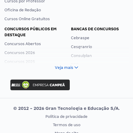
Cursos por Professor
Oficina de Redação
Cursos Online Gratuitos
CONCURSOS PÚBLICOS EM
BANCAS DE CONCURSOS
DESTAQUE
Cebraspe
Concursos Abertos
Cesgranrio
Concursos 2026
Consulplan
Concursos 2025
FCC
Veja mais
Concurso Nacional Unificado
FGV
Concurso Ibama
Idecan
Concurso MPU
Selecon
Editais publicados
Uniase
© 2012 - 2026 Gran Tecnologia e Educação S/A.
Vunesp
Política de privacidade
CONCURSOS POR PROFISSÃO
EXAME DE ORDEM
Termos de uso
Concursos Administrativos
OAB