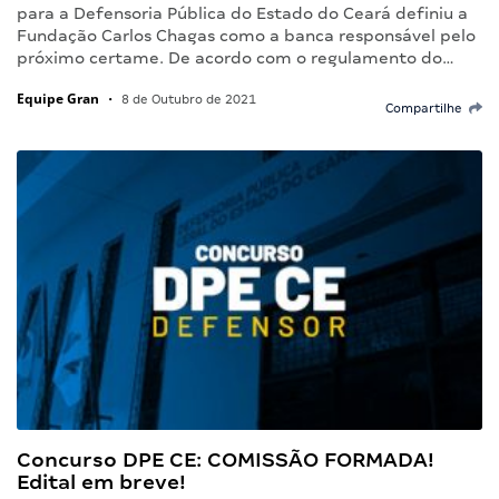
para a Defensoria Pública do Estado do Ceará definiu a
Fundação Carlos Chagas como a banca responsável pelo
próximo certame. De acordo com o regulamento do…
Equipe Gran
•
8 de Outubro de 2021
Compartilhe
Concurso DPE CE: COMISSÃO FORMADA!
Edital em breve!