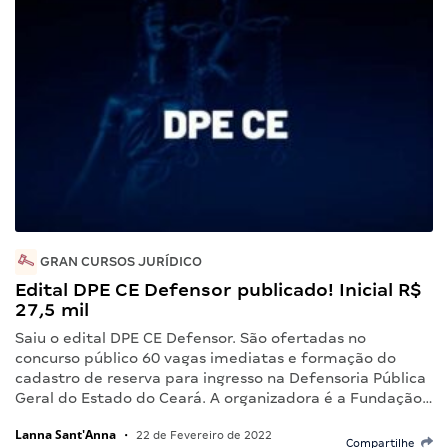
GRAN CURSOS JURÍDICO
Edital DPE CE Defensor publicado! Inicial R$
27,5 mil
Saiu o edital DPE CE Defensor. São ofertadas no
concurso público 60 vagas imediatas e formação do
cadastro de reserva para ingresso na Defensoria Pública
Geral do Estado do Ceará. A organizadora é a Fundação…
Lanna Sant'Anna
•
22 de Fevereiro de 2022
Compartilhe