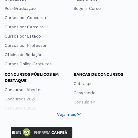
Pós-Graduação
Sugerir Curso
Cursos por Concurso
Cursos por Carreira
Cursos por Estado
Cursos por Professor
Oficina de Redação
Cursos Online Gratuitos
CONCURSOS PÚBLICOS EM
BANCAS DE CONCURSOS
DESTAQUE
Cebraspe
Concursos Abertos
Cesgranrio
Concursos 2026
Consulplan
Concursos 2025
FCC
Veja mais
Concurso Nacional Unificado
FGV
Concurso Ibama
Idecan
Concurso MPU