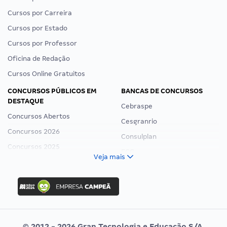
Cursos por Carreira
Cursos por Estado
Cursos por Professor
Oficina de Redação
Cursos Online Gratuitos
CONCURSOS PÚBLICOS EM
BANCAS DE CONCURSOS
DESTAQUE
Cebraspe
Concursos Abertos
Cesgranrio
Concursos 2026
Consulplan
Concursos 2025
FCC
Veja mais
Concurso Nacional Unificado
FGV
Concurso Ibama
Idecan
Concurso MPU
Selecon
Editais publicados
Uniase
© 2012 - 2026 Gran Tecnologia e Educação S/A.