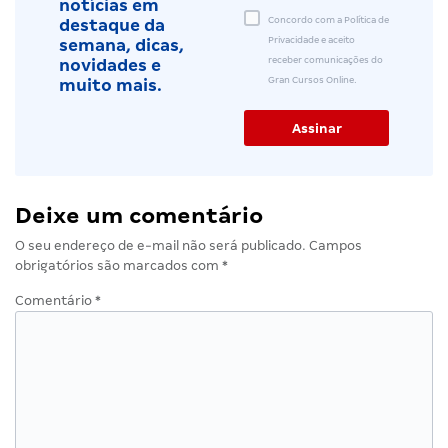
notícias em
Concordo com a Política de
destaque da
Privacidade e aceito
semana, dicas,
receber comunicações do
novidades e
Gran Cursos Online.
muito mais.
Deixe um comentário
O seu endereço de e-mail não será publicado.
Campos
obrigatórios são marcados com
*
Comentário
*