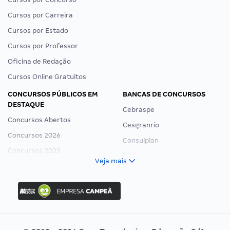
Cursos por Carreira
Cursos por Estado
Cursos por Professor
Oficina de Redação
Cursos Online Gratuitos
CONCURSOS PÚBLICOS EM
BANCAS DE CONCURSOS
DESTAQUE
Cebraspe
Concursos Abertos
Cesgranrio
Concursos 2026
Consulplan
Concursos 2025
FCC
Veja mais
Concurso Nacional Unificado
FGV
Concurso Ibama
Idecan
Concurso MPU
Selecon
Editais publicados
Uniase