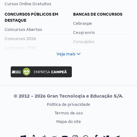
Cursos Online Gratuitos
CONCURSOS PÚBLICOS EM
BANCAS DE CONCURSOS
DESTAQUE
Cebraspe
Concursos Abertos
Cesgranrio
Concursos 2026
Consulplan
Concursos 2025
FCC
Veja mais
Concurso Nacional Unificado
FGV
Concurso Ibama
Idecan
Concurso MPU
Selecon
Editais publicados
Uniase
© 2012 - 2026 Gran Tecnologia e Educação S/A.
Vunesp
Política de privacidade
CONCURSOS POR PROFISSÃO
EXAME DE ORDEM
Termos de uso
Concursos Administrativos
OAB
Mapa do site
Concursos Educação
Prova OAB
Concursos Fiscais
Calendário OAB