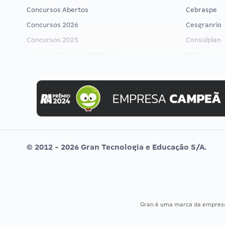
Concursos Abertos
Cebraspe
Concursos 2026
Cesgranrio
Concursos 2025
Consulplan
Concurso Nacional Unificado
FCC
Concurso Ibama
FGV
Concurso MPU
Idecan
Editais publicados
Selecon
Uniase
Vunesp
© 2012 - 2026 Gran Tecnologia e Educação S/A.
Gran é uma marca da empre