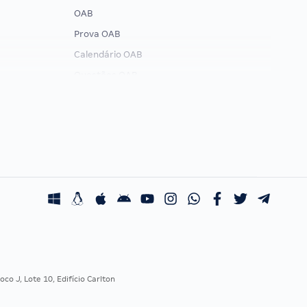
OAB
Prova OAB
Calendário OAB
Questões OAB
Recursos OAB
Exame de Ordem
co J, Lote 10, Edifício Carlton