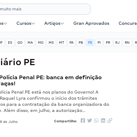
os
Cursos
Artigos
Gran Aprovados
Concurse
DF
ES
GO
MA
MG
MS
MT
PA
PB
PE
PI
PR
RJ
RN
R
iário PE
olícia Penal PE: banca em definição
vagas!
lícia Penal PE está nos planos do Governo! A
Raquel Lyra confirmou o início dos trâmites
vos para a contratação da banca organizadora do
. Além disso, em julho, a autorização…
Compartilhe:
8 de Julho