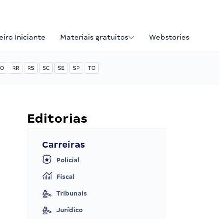
iro Iniciante
Materiais gratuitos
Webstories
O
RR
RS
SC
SE
SP
TO
Editorias
Carreiras
Policial
Fiscal
Tribunais
Jurídico