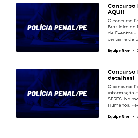
Concurso P
AQUI!
O concurso Po
Brasileiro d
de Eventos – 
certame da S
Equipe Gran
•
2
Concurso P
detalhes!
O concurso Po
informação é 
SERES. No mês
Humanos, Pe
Equipe Gran
•
6