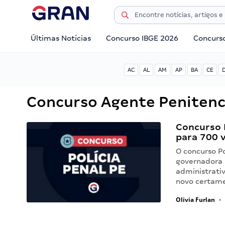
Últimas Notícias
Concurso IBGE 2026
Concurs
AC
AL
AM
AP
BA
CE
Concurso Agente Penitenc
Concurso P
para 700 
O concurso Po
governadora 
administrati
novo certame
Olivia Furlan
•