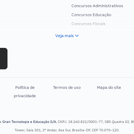
Concursos Administrativos
Concursos Educação
Concursos Fiscais
Concursos Jurídicos
Veja mais
Concursos Militares
Concursos Policiais
Concursos Saúde
Concursos Tribunais
Residência Multiprofissional
Política de
Termos de uso
Mapa do site
privacidade
sa
Gran Tecnologia e Educação S/A
, CNPJ: 18.260.822/0001-77, SBS Quadra 02, Blo
Tower, Sala 201, 2º Andar, Asa Sul, Brasília-DF, CEP 70.070-120.