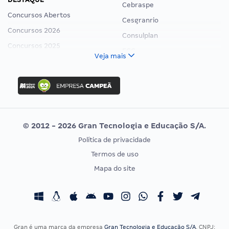
Cebraspe
Concursos Abertos
Cesgranrio
Concursos 2026
Consulplan
Concursos 2025
FCC
Veja mais
Concurso Nacional Unificado
FGV
Concurso Ibama
Idecan
Concurso MPU
Selecon
Editais publicados
Uniase
© 2012 - 2026 Gran Tecnologia e Educação S/A.
Vunesp
Política de privacidade
CONCURSOS POR PROFISSÃO
EXAME DE ORDEM
Termos de uso
Concursos Administrativos
OAB
Mapa do site
Concursos Educação
Prova OAB
Concursos Fiscais
Calendário OAB
Concursos Jurídicos
Questões OAB
Concursos Militares
Recursos OAB
Gran é uma marca da empresa
Gran Tecnologia e Educação S/A
, CNPJ: