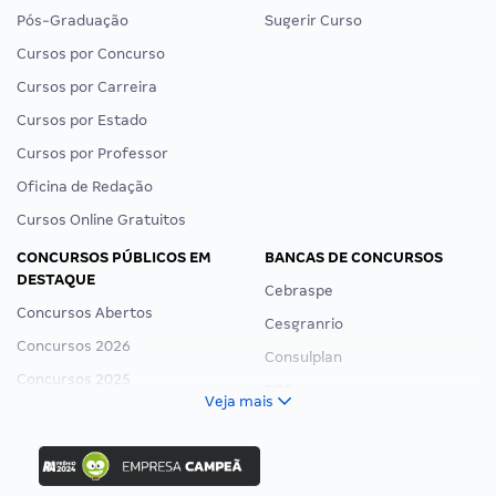
Pós-Graduação
Sugerir Curso
Cursos por Concurso
Cursos por Carreira
Cursos por Estado
Cursos por Professor
Oficina de Redação
Cursos Online Gratuitos
CONCURSOS PÚBLICOS EM
BANCAS DE CONCURSOS
DESTAQUE
Cebraspe
Concursos Abertos
Cesgranrio
Concursos 2026
Consulplan
Concursos 2025
FCC
Veja mais
Concurso Nacional Unificado
FGV
Concurso Ibama
Idecan
Concurso MPU
Selecon