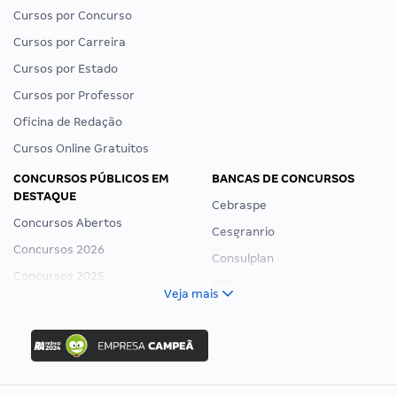
Cursos por Concurso
Cursos por Carreira
Cursos por Estado
Cursos por Professor
Oficina de Redação
Cursos Online Gratuitos
CONCURSOS PÚBLICOS EM
BANCAS DE CONCURSOS
DESTAQUE
Cebraspe
Concursos Abertos
Cesgranrio
Concursos 2026
Consulplan
Concursos 2025
FCC
Veja mais
Concurso Nacional Unificado
FGV
Concurso Ibama
Idecan
Concurso MPU
Selecon
Editais publicados
Uniase