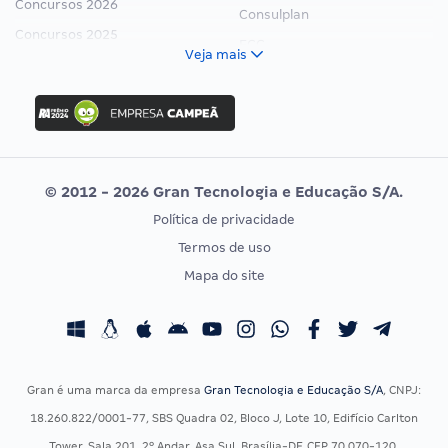
Concursos 2026
Consulplan
Concursos 2025
FCC
Veja mais
Concurso Nacional Unificado
FGV
Concurso Ibama
Idecan
Concurso MPU
Selecon
Editais publicados
Uniase
© 2012 - 2026 Gran Tecnologia e Educação S/A.
Vunesp
Política de privacidade
CONCURSOS POR PROFISSÃO
EXAME DE ORDEM
Termos de uso
Concursos Administrativos
OAB
Mapa do site
Concursos Educação
Prova OAB
Concursos Fiscais
Calendário OAB
Concursos Jurídicos
Questões OAB
Concursos Militares
Recursos OAB
Gran é uma marca da empresa
Gran Tecnologia e Educação S/A
, CNPJ:
Concursos Policiais
Exame de Ordem
18.260.822/0001-77, SBS Quadra 02, Bloco J, Lote 10, Edifício Carlton
Concursos Saúde
Tower, Sala 201, 2º Andar, Asa Sul, Brasília-DF, CEP 70.070-120.