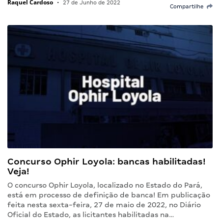
Raquel Cardoso
•
27 de Junho de 2022
Compartilhe
Concurso Ophir Loyola: bancas habilitadas!
Veja!
O concurso Ophir Loyola, localizado no Estado do Pará,
está em processo de definição de banca! Em publicação
feita nesta sexta-feira, 27 de maio de 2022, no Diário
Oficial do Estado, as licitantes habilitadas na…