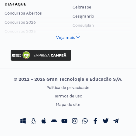
DESTAQUE
Cebraspe
Concursos Abertos
Cesgranrio
Concursos 2026
Consulplan
Concursos 2025
FCC
Veja mais
Concurso Nacional Unificado
FGV
Concurso Ibama
Idecan
Concurso MPU
Selecon
Editais publicados
Uniase
© 2012 - 2026 Gran Tecnologia e Educação S/A.
Vunesp
Política de privacidade
CONCURSOS POR PROFISSÃO
EXAME DE ORDEM
Termos de uso
Concursos Administrativos
OAB
Mapa do site
Concursos Educação
Prova OAB
Concursos Fiscais
Calendário OAB
Concursos Jurídicos
Questões OAB
Concursos Militares
Recursos OAB