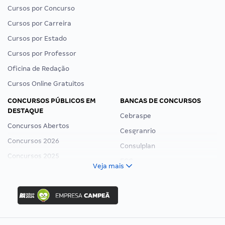
Cursos por Concurso
Cursos por Carreira
Cursos por Estado
Cursos por Professor
Oficina de Redação
Cursos Online Gratuitos
CONCURSOS PÚBLICOS EM
BANCAS DE CONCURSOS
DESTAQUE
Cebraspe
Concursos Abertos
Cesgranrio
Concursos 2026
Consulplan
Concursos 2025
FCC
Veja mais
Concurso Nacional Unificado
FGV
Concurso Ibama
Idecan
Concurso MPU
Selecon
Editais publicados
Uniase